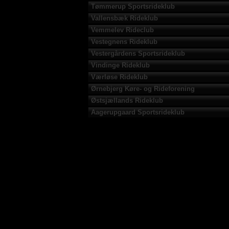
Tømmerup Sportsrideklub
Vallensbæk Rideklub
Vemmelev Rideclub
Vestegnens Rideklub
Vestergårdens Sportsrideklub
Vindinge Rideklub
Værløse Rideklub
Ørnebjerg Køre- og Rideforening
Østsjællands Rideklub
Aagerupgaard Sportsrideklub