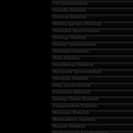
F-H Sportsrideklub
Gentofte Rideklub
Glostrup Rideklub
Hedehusgårdens Rideklub
Heslegård Sportsrideklub
Helsinge Rideklub
Hillerød Sportsrideklub
Himmelev Rideklub
Holte Rideklub
Hornsherred Rideklub
Hundested Sportsrideklub
Hørsholm Rideklub
Ishøj Sportsrideklub
Karlslunde Rideklub
Kastrup Tårnby Rideklub
Kongelundens Rideklub
Mattssons Rideklub
Møllebakkens Rideklub
Maarum Rideklub