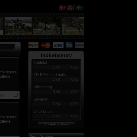
Subtotal
DKK
0,00
CD-ROM med boks
DKK
0,00
Håndtering
DKK
0,00
jpg
Gavekort
DKK
-0,00
Ialt at betale
DKK
0,00
Vis indkøbskurv
Bestil Gavekort