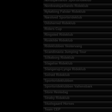
Nordsjællands Sportsrideklub
Nordvestsjællands Rideklub
Nykøbing Falster Rideklub
Næstved Sportsrideklub
Odsherred Rideklub
Riders Cup
Ringsted Rideklub
Roskilde Rideklub
Rideklubben Vestervang
Scandinavia Jumping Tour
Silkeborg Rideklub
Slagelse Rideklub
Slangerup-Lynge Rideklub
Solrød Rideklub
Sportsrideklubben
Sportsrideklubben Vallensbæk
Store Hestedag
Strøby Rideklub
Studsgaard Horses
Team CEP