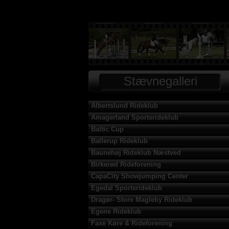
Stævnegalleri
Albertslund Rideklub
Amagerland Sportsrideklub
Baltic Cup
Ballerup Rideklub
Baunehøj Rideklub Næstved
Birkerød Rideforening
CapaCity Showjumping Center
Egedal Sportsrideklub
Dragør- Store Magleby Rideklub
Egene Rideklub
Faxe Køre & Rideforening