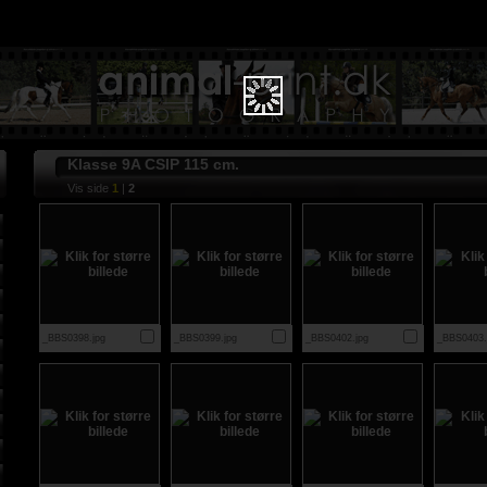
Klasse 9A CSIP 115 cm.
Vis side
1
|
2
_BBS0398.jpg
_BBS0399.jpg
_BBS0402.jpg
_BBS0403.