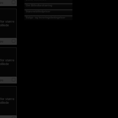
jpg
Om Billedbeskæring
Stævnebilledpriser
Salgs- og leveringsbetingelser
jpg
jpg