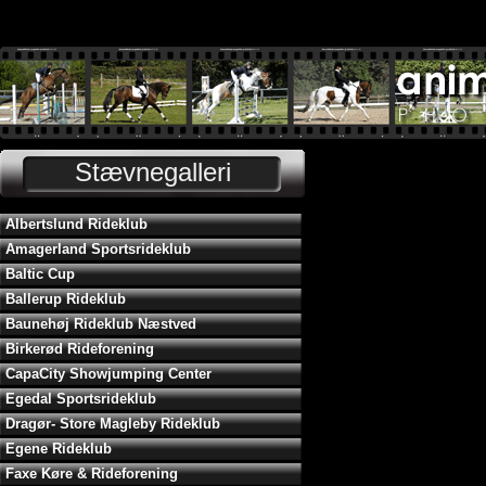
Stævnegalleri
Albertslund Rideklub
Amagerland Sportsrideklub
Baltic Cup
Ballerup Rideklub
Baunehøj Rideklub Næstved
Birkerød Rideforening
CapaCity Showjumping Center
Egedal Sportsrideklub
Dragør- Store Magleby Rideklub
Egene Rideklub
Faxe Køre & Rideforening