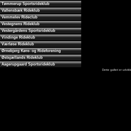
Tømmerup Sportsrideklub
Vallensbæk Rideklub
Vemmelev Rideclub
Vestegnens Rideklub
Vestergårdens Sportsrideklub
Vindinge Rideklub
Værløse Rideklub
Ørnebjerg Køre- og Rideforening
Østsjællands Rideklub
Aagerupgaard Sportsrideklub
Dette galleri er udvi