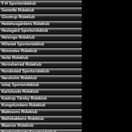
F-H Sportsrideklub
Gentofte Rideklub
Glostrup Rideklub
Hedehusgårdens Rideklub
Heslegård Sportsrideklub
Helsinge Rideklub
Hillerød Sportsrideklub
Himmelev Rideklub
Holte Rideklub
Hornsherred Rideklub
Hundested Sportsrideklub
Hørsholm Rideklub
Ishøj Sportsrideklub
Karlslunde Rideklub
Kastrup Tårnby Rideklub
Kongelundens Rideklub
Mattssons Rideklub
Møllebakkens Rideklub
Maarum Rideklub