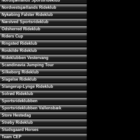
Nordsjællands Sportsrideklub
Nordvestsjællands Rideklub
Nykøbing Falster Rideklub
Næstved Sportsrideklub
Odsherred Rideklub
Riders Cup
Ringsted Rideklub
Roskilde Rideklub
Rideklubben Vestervang
Scandinavia Jumping Tour
Silkeborg Rideklub
Slagelse Rideklub
Slangerup-Lynge Rideklub
Solrød Rideklub
Sportsrideklubben
Sportsrideklubben Vallensbæk
Store Hestedag
Strøby Rideklub
Studsgaard Horses
Team CEP