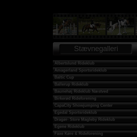
Stævnegalleri
Albertslund Rideklub
Amagerland Sportsrideklub
Baltic Cup
Ballerup Rideklub
Baunehøj Rideklub Næstved
Birkerød Rideforening
CapaCity Showjumping Center
Egedal Sportsrideklub
Dragør- Store Magleby Rideklub
Egene Rideklub
Faxe Køre & Rideforening