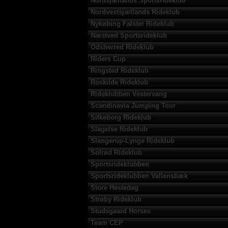
Nordsjællands Sportsrideklub
Nordvestsjællands Rideklub
Nykøbing Falster Rideklub
Næstved Sportsrideklub
Odsherred Rideklub
Riders Cup
Ringsted Rideklub
Roskilde Rideklub
Rideklubben Vestervang
Scandinavia Jumping Tour
Silkeborg Rideklub
Slagelse Rideklub
Slangerup-Lynge Rideklub
Solrød Rideklub
Sportsrideklubben
Sportsrideklubben Vallensbæk
Store Hestedag
Strøby Rideklub
Studsgaard Horses
Team CEP