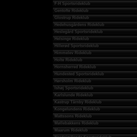
F-H Sportsrideklub
Gentofte Rideklub
Glostrup Rideklub
Hedehusgårdens Rideklub
Heslegård Sportsrideklub
Helsinge Rideklub
Hillerød Sportsrideklub
Himmelev Rideklub
Holte Rideklub
Hornsherred Rideklub
Hundested Sportsrideklub
Hørsholm Rideklub
Ishøj Sportsrideklub
Karlslunde Rideklub
Kastrup Tårnby Rideklub
Kongelundens Rideklub
Mattssons Rideklub
Møllebakkens Rideklub
Maarum Rideklub