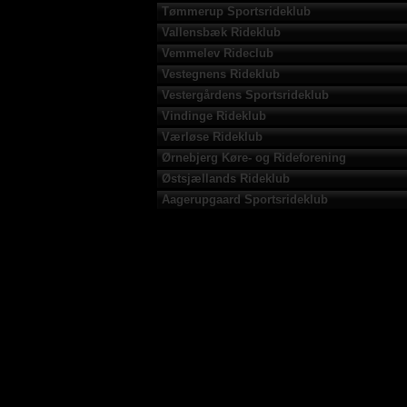
Tømmerup Sportsrideklub
Vallensbæk Rideklub
Vemmelev Rideclub
Vestegnens Rideklub
Vestergårdens Sportsrideklub
Vindinge Rideklub
Værløse Rideklub
Ørnebjerg Køre- og Rideforening
Østsjællands Rideklub
Aagerupgaard Sportsrideklub