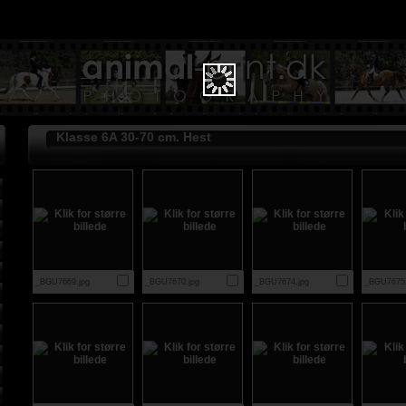
Klasse 6A 30-70 cm. Hest
_BGU7669.jpg
_BGU7670.jpg
_BGU7674.jpg
_BGU7675.