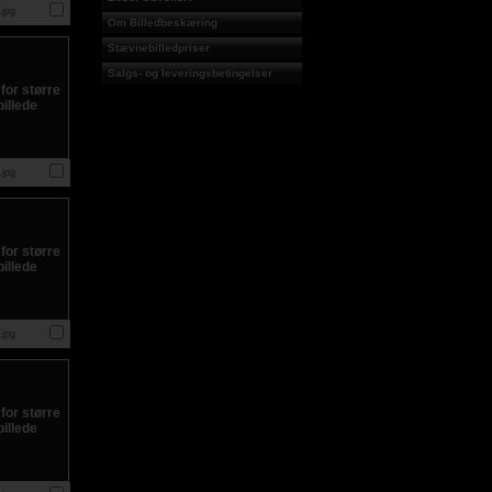
jpg
Om Billedbeskæring
Stævnebilledpriser
Salgs- og leveringsbetingelser
jpg
jpg