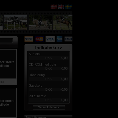
Subtotal
DKK
0,00
CD-ROM med boks
DKK
0,00
Håndtering
DKK
0,00
jpg
Gavekort
DKK
-0,00
Ialt at betale
DKK
0,00
Vis indkøbskurv
Bestil Gavekort