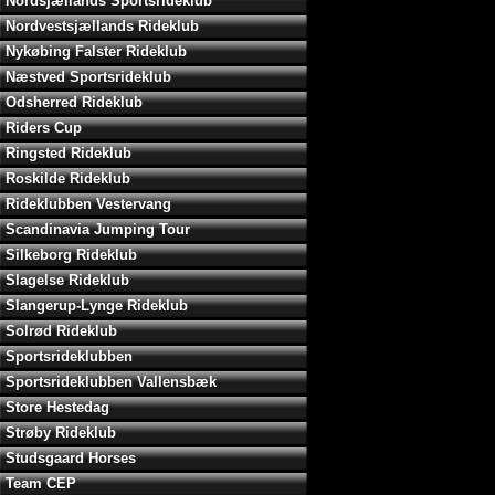
Nordsjællands Sportsrideklub
Nordvestsjællands Rideklub
Nykøbing Falster Rideklub
Næstved Sportsrideklub
Odsherred Rideklub
Riders Cup
Ringsted Rideklub
Roskilde Rideklub
Rideklubben Vestervang
Scandinavia Jumping Tour
Silkeborg Rideklub
Slagelse Rideklub
Slangerup-Lynge Rideklub
Solrød Rideklub
Sportsrideklubben
Sportsrideklubben Vallensbæk
Store Hestedag
Strøby Rideklub
Studsgaard Horses
Team CEP