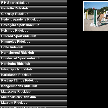
F-H Sportsrideklub
Gentofte Rideklub
Glostrup Rideklub
Hedehusgårdens Rideklub
Heslegård Sportsrideklub
Helsinge Rideklub
Hillerød Sportsrideklub
Himmelev Rideklub
Holte Rideklub
Hornsherred Rideklub
Hundested Sportsrideklub
Hørsholm Rideklub
Ishøj Sportsrideklub
Karlslunde Rideklub
Kastrup Tårnby Rideklub
Kongelundens Rideklub
Mattssons Rideklub
Møllebakkens Rideklub
Maarum Rideklub