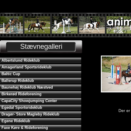
Stævnegalleri
Albertslund Rideklub
Amagerland Sportsrideklub
Baltic Cup
Ballerup Rideklub
Baunehøj Rideklub Næstved
Birkerød Rideforening
CapaCity Showjumping Center
Egedal Sportsrideklub
Der er 
Dragør- Store Magleby Rideklub
Egene Rideklub
Faxe Køre & Rideforening