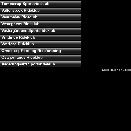
Tømmerup Sportsrideklub
Vallensbæk Rideklub
Vemmelev Rideclub
Vestegnens Rideklub
Vestergårdens Sportsrideklub
Vindinge Rideklub
Værløse Rideklub
Ørnebjerg Køre- og Rideforening
Østsjællands Rideklub
Aagerupgaard Sportsrideklub
Dette galleri er udvi